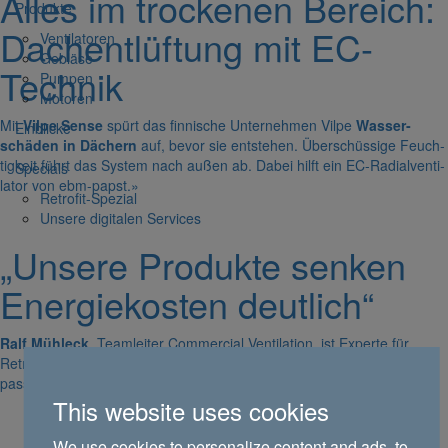
Alles im trockenen Bereich:
Produkte
Dach­ent­lüf­tung mit EC-
Venti­la­toren
Gebläse
Technik
Pumpen
Motoren
Mit
Vilpe Sense
spürt das finni­sche Unter­nehmen Vilpe
Wasser­
Einblicke
schäden in Dächern
auf, bevor sie entstehen. Über­schüs­sige Feuch­
tig­keit führt das System nach außen ab. Dabei hilft ein EC-Radi­al­ven­ti­
Specials
lator von ebm-papst.
»
Retrofit-Spezial
Unsere digi­talen Services
„Unsere Produkte senken
Ener­gie­kosten deut­lich“
Ralf Mühleck
, Team­leiter Commer­cial Venti­la­tion, ist Experte für
Retrofit-Venti­la­toren bei ebm-papst und hat für jedes Projekt das
passende Produkt in petto.
»
This website uses cookies
We use cookies to personalize content and ads, to