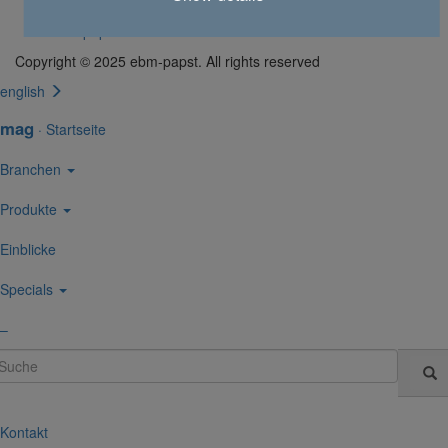
Impressum / Daten­schutz
ebmpapst.com
Copyright © 2025 ebm‑papst. All rights reserved
english
mag
·
Start­seite
Bran­chen
Produkte
Einblicke
Specials
–
uche
Kontakt