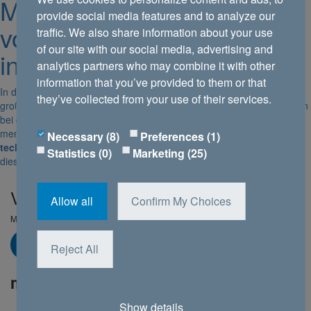
Mit dem EC-Motor der Zeit
provide social media features and to analyze our
voraus: Effi­zi­enter, leiser,
traffic. We also share information about your use
of our site with our social media, advertising and
intel­li­genter
analytics partners who may combine it with other
information that you’ve provided to them or that
In den vergan­genen 50 Jahren hat sich die Venti­la­to­ren­technik in
they’ve collected from your use of their services.
großen Schritten weiter­ent­wi­ckelt. Das wäre nicht möglich, würde man
bei der Entwick­lung nicht das Ganze sehen: luft­tech­ni­sche Zusam­
men­hänge und damit
das perfekte Zusam­men­spiel von Motor­
Necessary (8)
Preferences (1)
technik, Elek­tronik und Strö­mungs­technik
. Ein prägender Akteur
Statistics (0)
Marketing (25)
dieser Evolu­tion war das Unter­nehmen ebm-papst.
»
Verpassen Sie keine Story!
Allow all
Confirm My Choices
Melden Sie sich für den ebm-papst Newsletter an.
Jetzt anmelden
Reject All
mag
das Magazin von ebm-papst
Kontakt
Show details