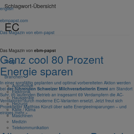
Schlagwort-Übersicht
english
ebmpapst.com
EC
Das Magazin von ebm-papst
Das Magazin von
ebm-papst
Ganz cool 80 Prozent
mag
Energie sparen
Bran­chen
In einer sorg­fältig geplanten und optimal vorbe­rei­teten Aktion werden
Auto­mo­tive
bei
der führenden Schweizer Milch­ver­ar­bei­terin Emmi
am Standort
Elek­tronik
Suhr, im laufenden Betrieb an insge­samt 69 Verdamp­fern die AC-
Haus­ge­räte
Venti­la­toren durch moderne EC-Vari­anten ersetzt. Jetzt freut sich
Heizung
Projekt­leiter Matthias Künzli über satte Ener­gie­ein­spa­rungen – und
Kälte / Klima
einiges mehr.
»
Maschinen
Medizin
Tele­kom­mu­ni­ka­tion