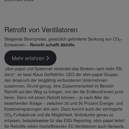
Retrofit von Venti­la­toren
Stei­gende Strom­preise, gesetz­lich gefor­derte Senkung von CO
-
2
Emis­sionen –
Retrofit schafft Abhilfe
.
Mehr erfahren
„ebm-papst und Systemair verbindet das Streben nach mehr Effi­
zienz“, so fasst Klaus Geiß­dörfer, CEO der ebm-papst Gruppe,
den Anspruch der lang­jährig verbun­denen Unter­nehmen
zusammen. Grund genug, eine Zusam­men­ar­beit im Bereich
Retrofit auf den Weg zu bringen, von der die Endkund:innen profi­
tieren. Denn mit einem Retrofit können – je nach Alter der
bestehenden Anlage – zwischen 20 und 50 Prozent Energie- und
Kosten­ein­spa­rungen drin sein. Dazu kommt auch der verrin­gerte
CO
-Fußab­druck und die Möglich­keit, Verbräuche genau zu
2
erfassen, beispiels­weise für das ESG-Reporting. ebm-papst liefert
für Retro­fits neben hoch­ef­fi­zi­enten EC-Venti­la­toren auch Sensorik,