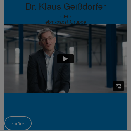
Dr. Klaus Geiß­dörfer
CEO
ebm-papst Gruppe
zurück