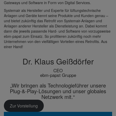
Gate­ways und Soft­ware in Form von Digital Services.
Systemair als Hersteller und Experte für lüftungs­tech­ni­sche
Anlagen und Geräte kennt seine Produkte und Kunden genau –
und bietet zukünftig das Retrofit von Systemair-Anlagen und
Anlagen anderer Hersteller als Dienst­leis­tung an. Dabei kommt
dann die jeweils passende Hard- und Soft­ware von vorzugs­weise
ebm-papst zum Einsatz. So profi­tieren zukünftig noch mehr
Unter­nehmen von den viel­fäl­tigen Vorteilen eines Retro­fits. Aus
einer Hand!
Dr. Klaus Geiß­dörfer
CEO
ebm-papst Gruppe
„Wir bringen als Tech­no­lo­gie­führer unsere
Plug-&-Play-Lösungen und unser globales
Netz­werk mit.“
Zur Vorstel­lung