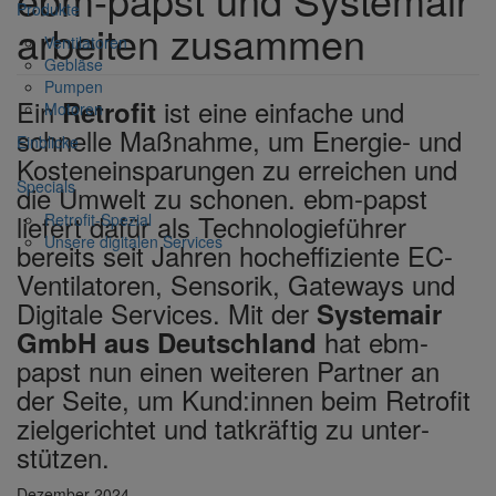
Produkte
arbeiten zusammen
Venti­la­toren
Gebläse
Pumpen
Ein
ist eine einfache und
Retrofit
Motoren
schnelle Maßnahme, um Energie- und
Einblicke
Kosten­ein­spa­rungen zu errei­chen und
Specials
die Umwelt zu schonen. ebm-papst
liefert dafür als Tech­no­lo­gie­führer
Retrofit-Spezial
Unsere digi­talen Services
bereits seit Jahren hoch­ef­fi­zi­ente EC-
Venti­la­toren, Sensorik, Gate­ways und
Digi­tale Services. Mit der
Systemair
hat ebm-
GmbH aus Deutsch­land
papst nun einen weiteren Partner an
der Seite, um Kund:innen beim Retrofit
ziel­ge­richtet und tatkräftig zu unter­
stützen.
Dezember 2024