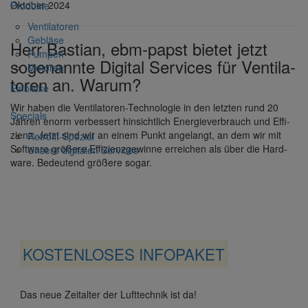
Oktober 2024
Produkte
Venti­la­toren
Gebläse
Herr Bastian, ebm-papst bietet jetzt
Pumpen
soge­nannte Digital Services für Venti­la­
Motoren
toren an. Warum?
Einblicke
Wir haben die Venti­la­toren-Tech­no­logie in den letzten rund 20
Specials
Jahren enorm verbes­sert hinsicht­lich Ener­gie­ver­brauch und Effi­
zienz. Jetzt sind wir an einem Punkt ange­langt, an dem wir mit
Retrofit-Spezial
Soft­ware größere Effi­zi­enz­ge­winne errei­chen als über die Hard­
Unsere digi­talen Services
ware. Bedeu­tend größere sogar.
KOSTEN­LOSES INFO­PAKET
Das neue Zeit­alter der Luft­technik ist da!