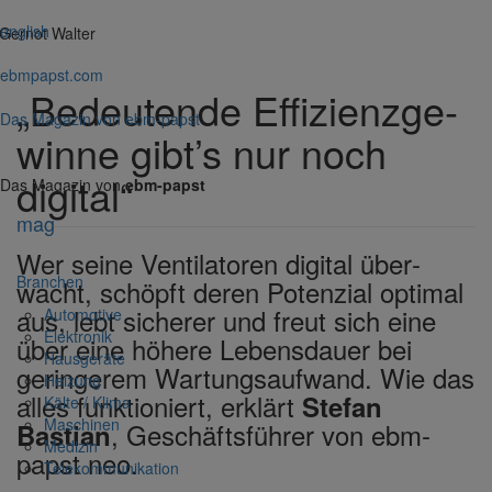
english
Gernot Walter
ebmpapst.com
„Bedeu­tende Effi­zi­enz­ge­
Das Magazin von ebm-papst
winne gibt’s nur noch
digital“
Das Magazin von
ebm-papst
mag
Wer seine Venti­la­toren digital über­
Bran­chen
wacht, schöpft deren Poten­zial optimal
aus, lebt sicherer und freut sich eine
Auto­mo­tive
Elek­tronik
über eine höhere Lebens­dauer bei
Haus­ge­räte
gerin­gerem Wartungs­auf­wand. Wie das
Heizung
alles funk­tioniert, erklärt
Stefan
Kälte / Klima
Maschinen
, Geschäfts­führer von ebm-
Bastian
Medizin
papst neo.
Tele­kom­mu­ni­ka­tion