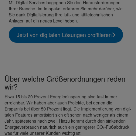
Mit Digital Services begegnen Sie den Heraus­for­de­rungen
Ihrer Branche. Im Info­paket erfahren Sie mehr darüber, wie
Sie dank
Digitalisierung
Ihre luft- und kälte­tech­ni­schen
Anlagen auf ein neues Level heben.
Jetzt von digi­talen Lösungen profi­tieren
Über welche Größen­ord­nungen reden
wir?
Etwa 15 bis 20 Prozent Ener­gie­ein­spa­rung sind fast immer
erreichbar. Wir haben aber auch Projekte, bei denen die
Ersparnis bei über 50 Prozent liegt. Die Imple­men­tie­rung von digi­
talen Features amor­ti­siert sich oft schon nach weniger als einem
Jahr, spätes­tens nach zwei. Hinzu kommt durch den sinkenden
Ener­gie­ver­brauch natür­lich auch ein gerin­gerer CO₂-Fußab­druck,
was für viele unserer Kunden wichtig ist.