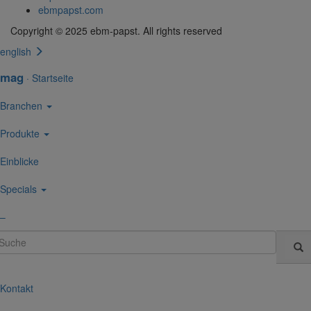
ebmpapst.com
Copyright © 2025 ebm‑papst. All rights reserved
english
mag
·
Start­seite
Bran­chen
Produkte
Einblicke
Specials
–
uche
Kontakt