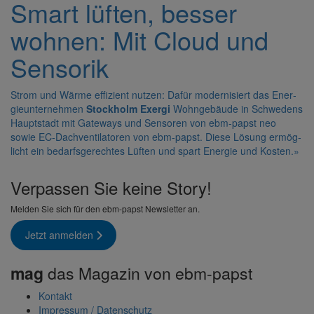
Smart lüften, besser
wohnen: Mit Cloud und
Sensorik
Strom und Wärme effi­zient nutzen: Dafür moder­ni­siert das Ener­
gie­un­ter­nehmen
Stock­holm Exergi
Wohn­ge­bäude in Schwe­dens
Haupt­stadt mit Gate­ways und Sensoren von
ebm-papst neo
sowie EC-Dach­ven­ti­la­toren von
ebm-papst
. Diese Lösung ermög­
licht ein bedarfs­ge­rechtes Lüften und spart Energie und Kosten.
»
Verpassen Sie keine Story!
Melden Sie sich für den ebm-papst Newsletter an.
Jetzt anmelden
mag
das Magazin von ebm-papst
Kontakt
Impressum / Daten­schutz