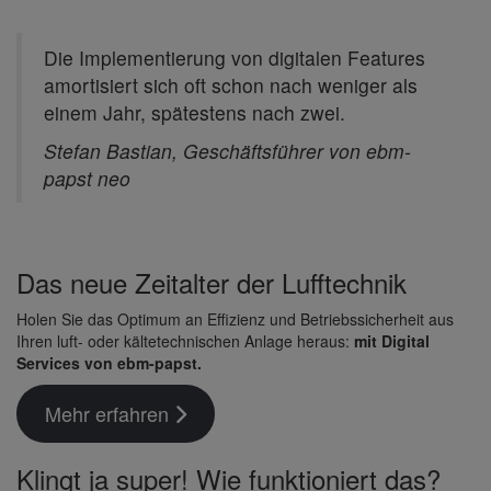
Die Imple­men­tie­rung von digi­talen Features
amor­ti­siert sich oft schon nach weniger als
einem Jahr, spätes­tens nach zwei.
Stefan Bastian, Geschäfts­führer von ebm-
papst neo
Das neue Zeit­alter der Luff­technik
Holen Sie das Optimum an Effi­zienz und Betriebs­si­cher­heit aus
Ihren luft- oder kälte­tech­ni­schen Anlage heraus:
mit Digital
Services von ebm-papst.
Mehr erfahren
Klingt ja super! Wie funk­tio­niert das?