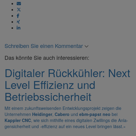
Schreiben Sie einen Kommentar
Das könnte Sie auch interessieren:
Digi­taler Rück­kühler: Next
Level Effi­zienz und
Betriebs­si­cher­heit
Mit einem zukunfts­wei­senden Entwick­lungs­pro­jekt zeigen die
Unter­nehmen
Heidinger
,
Cabero
und
ebm-papst neo
bei
Kappler CNC
, wie sich mithilfe eines digi­talen Zwil­lings die Anla­
gen­si­cher­heit und -effi­zienz auf ein neues Level bringen lässt.
»