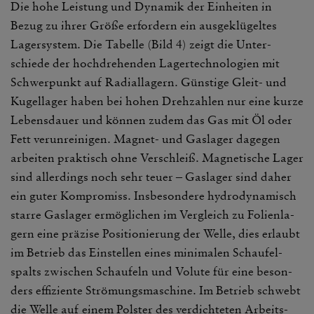
Die hohe Leis­tung und Dynamik der Einheiten in
Bezug zu ihrer Größe erfor­dern ein ausge­klü­geltes
Lager­system. Die Tabelle (Bild 4) zeigt die Unter­
schiede der hoch­dre­henden Lager­tech­no­lo­gien mit
Schwer­punkt auf Radi­al­la­gern. Güns­tige Gleit- und
Kugel­lager haben bei hohen Dreh­zahlen nur eine kurze
Lebens­dauer und können zudem das Gas mit Öl oder
Fett verun­rei­nigen. Magnet- und Gaslager dagegen
arbeiten prak­tisch ohne Verschleiß. Magne­ti­sche Lager
sind aller­dings noch sehr teuer – Gaslager sind daher
ein guter Kompro­miss. Insbe­son­dere hydro­dy­na­misch
starre Gaslager ermög­li­chen im Vergleich zu Foli­en­la­
gern eine präzise Posi­tio­nie­rung der Welle, dies erlaubt
im Betrieb das Einstellen eines mini­malen Schau­fel­
spalts zwischen Schau­feln und Volute für eine beson­
ders effi­zi­ente Strö­mungs­ma­schine. Im Betrieb schwebt
die Welle auf einem Polster des verdich­teten Arbeits­