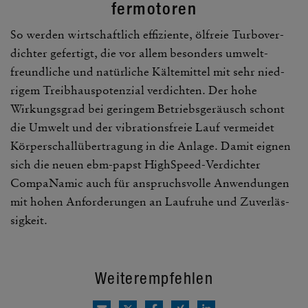
fer­mo­toren
So werden wirt­schaft­lich effi­zi­ente, ölfreie Turbo­ver­
dichter gefer­tigt, die vor allem beson­ders umwelt­
freund­liche und natür­liche Kälte­mittel mit sehr nied­
rigem Treib­haus­po­ten­zial verdichten. Der hohe
Wirkungs­grad bei geringem Betriebs­ge­räusch schont
die Umwelt und der vibra­ti­ons­freie Lauf vermeidet
Körper­schall­über­tra­gung in die Anlage. Damit eignen
sich die neuen ebm-papst High­Speed-Verdichter
Compa­Namic auch für anspruchs­volle Anwen­dungen
mit hohen Anfor­de­rungen an Lauf­ruhe und Zuver­läs­
sig­keit.
Weiterempfehlen