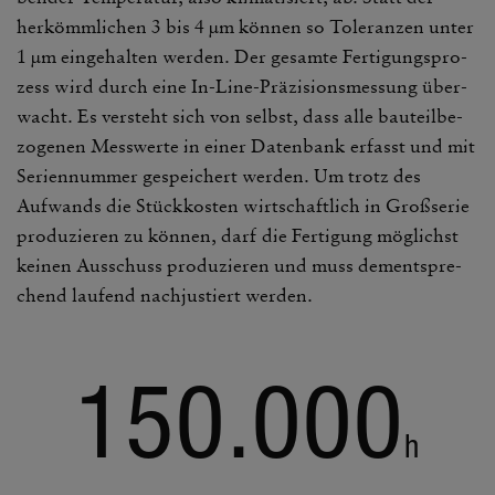
herkömm­li­chen 3 bis 4 µm können so Tole­ranzen unter
1 µm einge­halten werden. Der gesamte Ferti­gungs­pro­
zess wird durch eine In-Line-Präzi­si­ons­mes­sung über­
wacht. Es versteht sich von selbst, dass alle bauteil­be­
zo­genen Mess­werte in einer Daten­bank erfasst und mit
Seri­en­nummer gespei­chert werden. Um trotz des
Aufwands die Stück­kosten wirt­schaft­lich in Groß­serie
produ­zieren zu können, darf die Ferti­gung möglichst
keinen Ausschuss produ­zieren und muss dementspre­
chend laufend nach­jus­tiert werden.
150.000
h