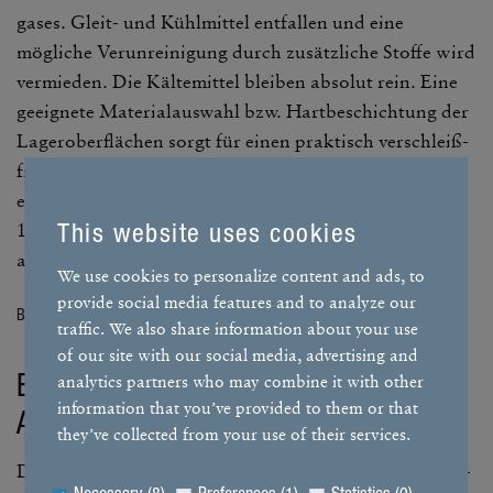
gases. Gleit- und Kühl­mittel entfallen und eine
mögliche Verun­rei­ni­gung durch zusätz­liche Stoffe wird
vermieden. Die Kälte­mittel bleiben absolut rein. Eine
geeig­nete Mate­ri­al­aus­wahl bzw. Hart­be­schich­tung der
Lage­r­ober­flä­chen sorgt für einen prak­tisch verschleiß­
freien Start bzw. Rotor­aus­lauf. Grund­sätz­lich sind die
ebm-papst Verdichter auf eine Lebens­dauer von ca.
150.000 Stunden und mehr als eine Mio. Start-Stopps
t
This website uses cookies
Nex
ausge­legt.
We use cookies to personalize content and ads, to
Prev
provide social media features and to analyze our
ious
Bild 2: Verdich­te­ren­ve­lope für R290. (Bild | ebm-papst)
Bi
traffic. We also share information about your use
of our site with our social media, advertising and
analytics partners who may combine it with other
Effi­zi­enter Motor mit kompakten
information that you’ve provided to them or that
Abmes­sungen
they’ve collected from your use of their services.
Die Motor­leis­tung defi­niert sich als Produkt aus Dreh­