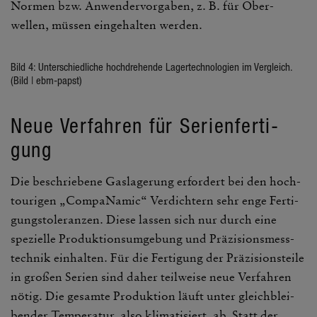
Normen bzw. Anwen­der­vor­gaben, z. B. für Ober­
wellen, müssen einge­halten werden.
Bild 4: Unter­schied­liche hoch­dre­hende Lager­tech­no­lo­gien im Vergleich.
(Bild | ebm-papst)
Neue Verfahren für Seri­en­fer­ti­
gung
Die beschrie­bene Gasla­ge­rung erfor­dert bei den hoch­
tou­rigen „Compa­Namic“ Verdich­tern sehr enge Ferti­
gungs­to­le­ranzen. Diese lassen sich nur durch eine
spezi­elle Produk­ti­ons­um­ge­bung und Präzi­si­ons­mess­
technik einhalten. Für die Ferti­gung der Präzi­si­ons­teile
in großen Serien sind daher teil­weise neue Verfahren
nötig. Die gesamte Produk­tion läuft unter gleich­blei­
bender Tempe­ratur, also klima­ti­siert, ab. Statt der