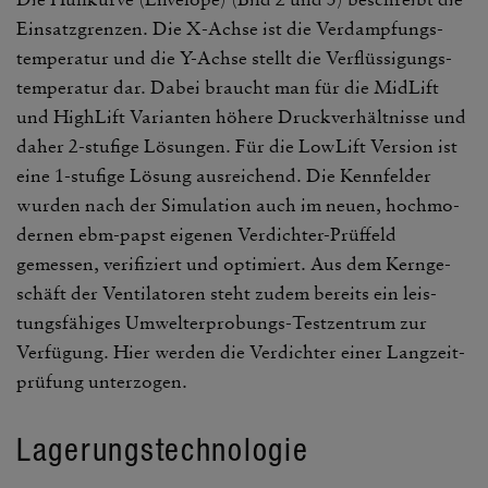
Einsatz­grenzen. Die X-Achse ist die Verdamp­fungs­
tem­pe­ratur und die Y-Achse stellt die Verflüs­si­gungs­
tem­pe­ratur dar. Dabei braucht man für die MidLift
und High­Lift Vari­anten höhere Druck­ver­hält­nisse und
daher 2-stufige Lösungen. Für die LowLift Version ist
eine 1-stufige Lösung ausrei­chend. Die Kenn­felder
wurden nach der Simu­la­tion auch im neuen, hoch­mo­
dernen ebm-papst eigenen Verdichter-Prüf­feld
gemessen, veri­fi­ziert und opti­miert. Aus dem Kern­ge­
schäft der Venti­la­toren steht zudem bereits ein leis­
tungs­fä­higes Umwelt­er­pro­bungs-Test­zen­trum zur
Verfü­gung. Hier werden die Verdichter einer Lang­zeit­
prü­fung unter­zogen.
Lage­rungs­tech­no­logie