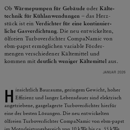
Ob
Wärme­pumpen für Gebäude
oder
Kälte­
technik für Kühl­an­wen­dungen
– das Herz­
stück ist ein
Verdichter für eine konti­nu­ier­
liche Gasver­dich­tung
. Die neu entwi­ckelten,
ölfreien Turbo­ver­dichter Compa­Namic von
ebm-papst ermög­li­chen variable Förder­
mengen verschie­dener Kälte­mittel und
kommen mit
deut­lich weniger Kälte­mittel
aus.
JANUAR 2026
H
insicht­lich Bauraums, geringem Gewicht, hoher
Effi­zienz und langer Lebens­dauer sind elek­trisch
ange­trie­bene, gasge­la­gerte Turbo­ver­dichter hierfür
eine der besten Lösungen. Die neu entwi­ckelten
ölfreien Turbo­ver­dichter Compa­Namic von ebm-papst
im Motor­leis­tungs­be­reich von 10 kWe bis ca. 55 kWe