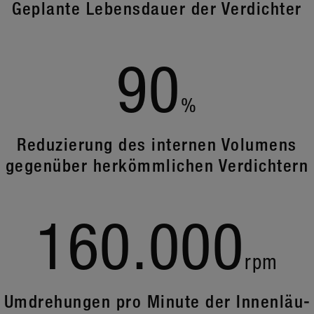
Geplante Lebens­dauer der Verdichter
90
%
Redu­zie­rung des internen Volu­mens
gegen­über herkömm­li­chen Verdich­tern
160.000
rpm
Umdre­hungen pro Minute der Innen­läu­