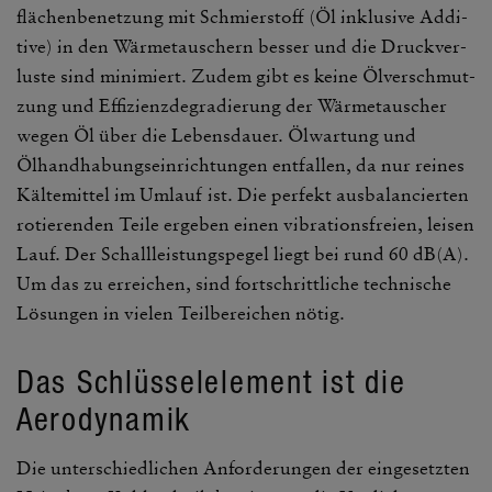
flä­chen­be­net­zung mit Schmier­stoff (Öl inklu­sive Addi­
tive) in den Wärme­tau­schern besser und die Druck­ver­
luste sind mini­miert. Zudem gibt es keine Ölver­schmut­
zung und Effi­zi­enz­de­gra­die­rung der Wärme­tau­scher
wegen Öl über die Lebens­dauer. Ölwar­tung und
Ölhand­ha­bungs­ein­rich­tungen entfallen, da nur reines
Kälte­mittel im Umlauf ist. Die perfekt ausba­lan­cierten
rotie­renden Teile ergeben einen vibra­ti­ons­freien, leisen
Lauf. Der Schall­leis­tungs­pegel liegt bei rund 60 dB(A).
Um das zu errei­chen, sind fort­schritt­liche tech­ni­sche
Lösungen in vielen Teil­be­rei­chen nötig.
Das Schlüs­sel­ele­ment ist die
Aero­dy­namik
Die unter­schied­li­chen Anfor­de­rungen der einge­setzten