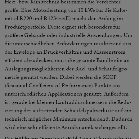
Heiz- bzw. Kühl­technik bestimmen die Verdich­ter­
größe. Eine Motor­leis­tung von 10 kWe für die Kälte­
mittel R290 und R1234ze(E) macht den Anfang im
Produkt­port­folio. Diese eignet sich beson­ders für
größere Gebäude oder indus­tri­elle Anwen­dungen. Um
die unter­schied­li­chen Anfor­de­rungen resul­tie­rend aus
der Enve­lope an Druck­ver­hältnis und Massen­strom
effi­zient abzu­de­cken, muss die gesamte Band­breite an
Ausle­gungs­mög­lich­keiten der Rad- und Schau­fel­geo­
me­trie genutzt werden. Dabei werden die SCOP
(Seasonal Coef­fi­cient of Perfor­mance) Punkte aus
unter­schied­li­chen Appli­ka­tionen genutzt. Außerdem
ist gerade bei kleinen Lauf­rad­durch­mes­sern die Redu­
zie­rung der auftre­tenden Schau­fel­spalt­ver­luste auf ein
tech­nisch mögli­ches Minimum entschei­dend. Dadurch
wird eine sehr effi­zi­ente Aero­dy­namik sicher­ge­stellt.
Die Hüll­kurve (Enve­lope) (Bild 2 und 3) beschreibt die