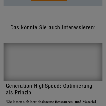
Das könnte Sie auch interessieren:
Gene­ra­tion High­Speed: Opti­mie­rung
als Prinzip
Wie lassen sich betriebs­in­terne
Ressourcen- und Mate­ri­al­