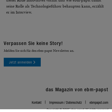
dieser Rolle Inno­va­tives vorhat und wie ebm-papst damit
seine Rolle als Tech­no­lo­gie­führer behaupten kann, erzählt
er im Inter­view.
Verpassen Sie keine Story!
Melden Sie sich für den ebm-papst Newsletter an.
Jetzt anmelden
mag
das Magazin von ebm-papst
Kontakt
Impressum / Daten­schutz
ebmpapst.com
Copyright © 2025 ebm‑papst. All rights reserved