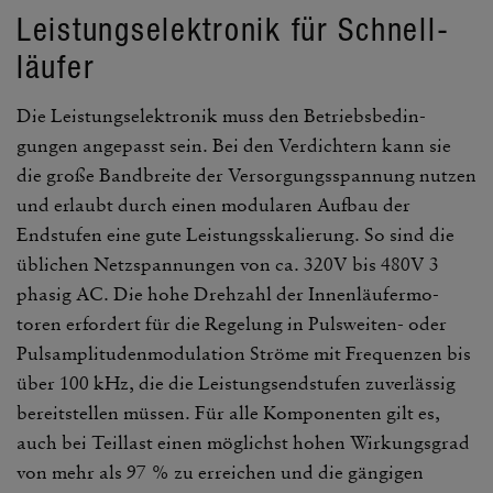
Leis­tungs­elek­tronik für Schnell­
läufer
Die Leis­tungs­elek­tronik muss den Betriebs­be­din­
gungen ange­passt sein. Bei den Verdich­tern kann sie
die große Band­breite der Versor­gungs­span­nung nutzen
und erlaubt durch einen modu­laren Aufbau der
Endstufen eine gute Leis­tungs­ska­lie­rung. So sind die
übli­chen Netz­span­nungen von ca. 320V bis 480V 3
phasig AC. Die hohe Dreh­zahl der Innen­läu­fer­mo­
toren erfor­dert für die Rege­lung in Puls­weiten- oder
Puls­am­pli­tu­den­mo­du­la­tion Ströme mit Frequenzen bis
über 100 kHz, die die Leis­tungs­end­stufen zuver­lässig
bereit­stellen müssen. Für alle Kompo­nenten gilt es,
auch bei Teil­last einen möglichst hohen Wirkungs­grad
von mehr als 97 % zu errei­chen und die gängigen