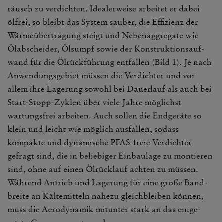
räusch zu verdichten. Idea­ler­weise arbeitet er dabei
ölfrei, so bleibt das System sauber, die Effi­zienz der
Wärme­über­tra­gung steigt und Neben­ag­gre­gate wie
Ölab­scheider, Ölsumpf sowie der Konstruk­ti­ons­auf­
wand für die Ölrück­füh­rung entfallen (Bild 1). Je nach
Anwen­dungs­ge­biet müssen die Verdichter und vor
allem ihre Lage­rung sowohl bei Dauer­lauf als auch bei
Start-Stopp-Zyklen über viele Jahre möglichst
wartungs­frei arbeiten. Auch sollen die Endge­räte so
klein und leicht wie möglich ausfallen, sodass
kompakte und dyna­mi­sche PFAS-freie Verdichter
gefragt sind, die in belie­biger Einbau­lage zu montieren
sind, ohne auf einen Ölrück­lauf achten zu müssen.
Während Antrieb und Lage­rung für eine große Band­
breite an Kälte­mit­teln nahezu gleich­bleiben können,
muss die Aero­dy­namik mitunter stark an das einge­