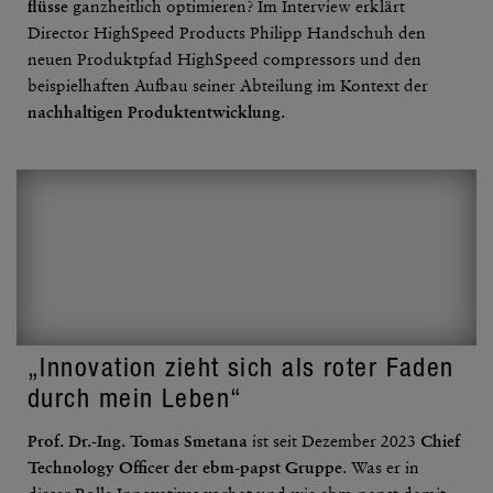
flüsse
ganz­heit­lich opti­mieren? Im Inter­view erklärt
Director High­Speed Products Philipp Hand­schuh den
neuen Produkt­pfad High­Speed compres­sors und den
beispiel­haften Aufbau seiner Abtei­lung im Kontext der
nach­hal­tigen Produkt­ent­wick­lung
.
„Inno­va­tion zieht sich als roter Faden
durch mein Leben“
Prof. Dr.-Ing. Tomas Smetana
ist seit Dezember 2023
Chief
Tech­no­logy Officer der ebm-papst Gruppe
. Was er in