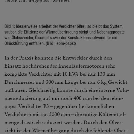
setzte Gas ange­passt werden.
Bild 1: Idea­ler­weise arbeitet der Verdichter ölfrei, so bleibt das System
sauber, die Effi­zienz der Wärme­über­tra­gung steigt und Neben­ag­gre­gate
wie Ölab­scheider, Ölsumpf sowie der Konstruk­ti­ons­auf­wand für die
Ölrück­füh­rung entfallen. (Bild | ebm-papst)
In der Praxis konnten die Entwickler durch den
Einsatz hoch­dre­hender Innen­läu­fer­mo­toren sehr
kompakte Verdichter mit 10 kWe bei nur 130 mm
Durch­messer und 300 mm Länge bei nur 6 kg Gewicht
aufbauen. Gleich­zeitig konnte durch eine interne Volu­
men­re­du­zie­rung auf nur noch 400 ccm bei dem ebm-
papst Verdichter P3 – gegen­über herkömm­li­chen
Verdich­tern mit ca. 5000 ccm – die nötige Kälte­mit­tel­
menge dras­tisch redu­ziert werden. Durch den Ölver­
zicht ist der Wärme­über­gang durch die fehlende Ober­