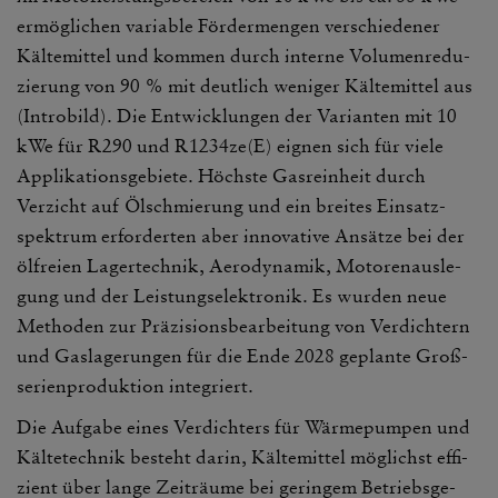
ermög­li­chen variable Förder­mengen verschie­dener
Kälte­mittel und kommen durch interne Volu­men­re­du­
zie­rung von 90 % mit deut­lich weniger Kälte­mittel aus
(Intro­bild). Die Entwick­lungen der Vari­anten mit 10
kWe für R290 und R1234ze(E) eignen sich für viele
Appli­ka­ti­ons­ge­biete. Höchste Gasrein­heit durch
Verzicht auf Ölschmie­rung und ein breites Einsatz­
spek­trum erfor­derten aber inno­va­tive Ansätze bei der
ölfreien Lager­technik, Aero­dy­namik, Moto­ren­aus­le­
gung und der Leis­tungs­elek­tronik. Es wurden neue
Methoden zur Präzi­si­ons­be­ar­bei­tung von Verdich­tern
und Gasla­ge­rungen für die Ende 2028 geplante Groß­
se­ri­en­pro­duk­tion inte­griert.
Die Aufgabe eines Verdich­ters für Wärme­pumpen und
Kälte­technik besteht darin, Kälte­mittel möglichst effi­
zient über lange Zeit­räume bei geringem Betriebs­ge­