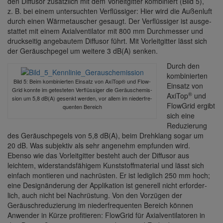
den Diffusor zusätz­lich mit dem Vorleit­gitter kombi­niert (Bild 5),
z. B. bei einem unter­suchten Verflüs­siger: Hier wird die Außen­luft
durch einen Wärme­tau­scher gesaugt. Der Verflüs­siger ist ausge­
stattet mit einem Axial­ven­ti­lator mit 800 mm Durch­messer und
druck­seitig ange­bautem Diffusor führt. Mit Vorleit­gitter lässt sich
der Geräusch­pegel um weitere 3 dB(A) senken.
Durch den
kombi­nierten
Bild 5: Beim kombi­nierten Einsatz von AxiTop® und Flow­
Einsatz von
Grid konnte im getes­teten Verflüs­siger die Geräusch­emis­
®
AxiTop
und
sion um 5,8 dB(A) gesenkt werden, vor allem im nieder­fre­
Flow­Grid ergibt
quenten Bereich
sich eine
Redu­zie­rung
des Geräusch­pe­gels von 5,8 dB(A), beim Dreh­klang sogar um
20 dB. Was subjektiv als sehr ange­nehm empfunden wird.
Ebenso wie das Vorleit­gitter besteht auch der Diffusor aus
leichtem, wider­stands­fä­higem Kunst­stoff­ma­te­rial und lässt sich
einfach montieren und nach­rüsten. Er ist ledig­lich 250 mm hoch;
eine Design­än­de­rung der Appli­ka­tion ist gene­rell nicht erfor­der­
lich, auch nicht bei Nach­rüs­tung. Von den Vorzügen der
Geräusch­re­du­zie­rung im nieder­fre­quenten Bereich können
Anwender in Kürze profi­tieren: Flow­Grid für Axial­ven­ti­la­toren in