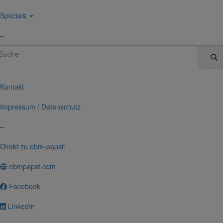
Specials
–
uche
Kontakt
Impressum / Daten­schutz
–
Direkt zu ebm-papst:
ebmpapst.com
Face­book
LinkedIn