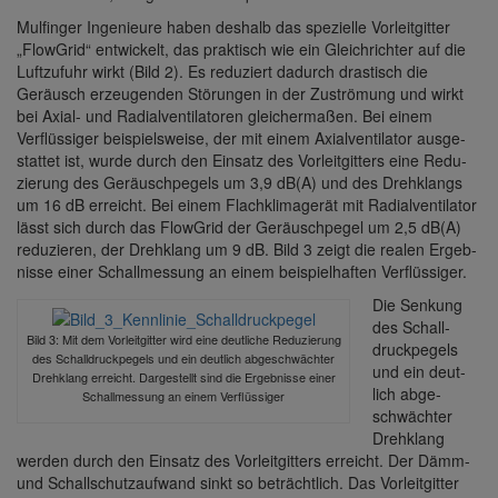
Mulfinger Inge­nieure haben deshalb das spezi­elle Vorleit­gitter
„Flow­Grid“ entwi­ckelt, das prak­tisch wie ein Gleich­richter auf die
Luft­zu­fuhr wirkt (Bild 2). Es redu­ziert dadurch dras­tisch die
Geräusch erzeu­genden Störungen in der Zuströ­mung und wirkt
bei Axial- und Radi­al­ven­ti­la­toren glei­cher­maßen. Bei einem
Verflüs­siger beispiels­weise, der mit einem Axial­ven­ti­lator ausge­
stattet ist, wurde durch den Einsatz des Vorleit­git­ters eine Redu­
zie­rung des Geräusch­pe­gels um 3,9 dB(A) und des Dreh­klangs
um 16 dB erreicht. Bei einem Flach­kli­ma­gerät mit Radi­al­ven­ti­lator
lässt sich durch das Flow­Grid der Geräusch­pegel um 2,5 dB(A)
redu­zieren, der Dreh­klang um 9 dB. Bild 3 zeigt die realen Ergeb­
nisse einer Schall­mes­sung an einem beispiel­haften Verflüs­siger.
Die Senkung
des Schall­
Bild 3: Mit dem Vorleit­gitter wird eine deut­liche Redu­zie­rung
druck­pe­gels
des Schall­druck­pe­gels und ein deut­lich abge­schwächter
und ein deut­
Dreh­klang erreicht. Darge­stellt sind die Ergeb­nisse einer
lich abge­
Schall­mes­sung an einem Verflüs­siger
schwächter
Dreh­klang
werden durch den Einsatz des Vorleit­git­ters erreicht. Der Dämm-
und Schall­schutz­auf­wand sinkt so beträcht­lich. Das Vorleit­gitter