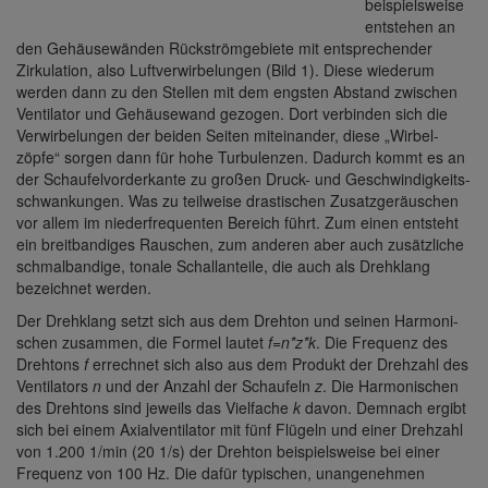
beispiels­weise
entstehen an
den Gehäu­se­wänden Rück­ström­ge­biete mit entspre­chender
Zirku­la­tion, also Luft­ver­wir­be­lungen (Bild 1). Diese wiederum
werden dann zu den Stellen mit dem engsten Abstand zwischen
Venti­lator und Gehäu­se­wand gezogen. Dort verbinden sich die
Verwir­be­lungen der beiden Seiten mitein­ander, diese „Wirbel­
zöpfe“ sorgen dann für hohe Turbu­lenzen. Dadurch kommt es an
der Schau­fel­vor­der­kante zu großen Druck- und Geschwin­dig­keits­
schwan­kungen. Was zu teil­weise dras­ti­schen Zusatz­ge­räu­schen
vor allem im nieder­fre­quenten Bereich führt. Zum einen entsteht
ein breit­ban­diges Rauschen, zum anderen aber auch zusätz­liche
schmal­ban­dige, tonale Schall­an­teile, die auch als Dreh­klang
bezeichnet werden.
Der Dreh­klang setzt sich aus dem Drehton und seinen Harmo­ni­
schen zusammen, die Formel lautet
f=n*z*k
. Die Frequenz des
Dreh­tons
f
errechnet sich also aus dem Produkt der Dreh­zahl des
Venti­la­tors
n
und der Anzahl der Schau­feln
z
. Die Harmo­ni­schen
des Dreh­tons sind jeweils das Viel­fache
k
davon. Demnach ergibt
sich bei einem Axial­ven­ti­lator mit fünf Flügeln und einer Dreh­zahl
von 1.200 1/min (20 1/s) der Drehton beispiels­weise bei einer
Frequenz von 100 Hz. Die dafür typi­schen, unan­ge­nehmen