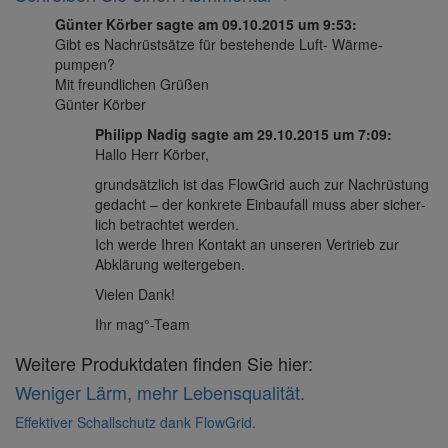
Günter Körber
sagte
am
09.10.2015 um 9:53
:
Gibt es Nach­rüst­sätze für bestehende Luft- Wärme­
pumpen?
Mit freund­li­chen Grüßen
Günter Körber
Philipp Nadig
sagte
am
29.10.2015 um 7:09
:
Hallo Herr Körber,
grund­sätz­lich ist das Flow­Grid auch zur Nach­rüs­tung
gedacht – der konkrete Einbau­fall muss aber sicher­
lich betrachtet werden.
Ich werde Ihren Kontakt an unseren Vertrieb zur
Abklä­rung weiter­geben.
Vielen Dank!
Ihr mag°-Team
Weitere Produktdaten finden Sie hier:
Weniger Lärm, mehr Lebensqualität.
Effektiver Schallschutz dank FlowGrid.