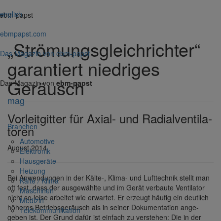
english
ebm-papst
ebmpapst.com
„Strö­mungs­gleich­richter“
Das Magazin von ebm-papst
garan­tiert nied­riges
Geräusch
Das Magazin von
ebm-papst
mag
Vorleit­gitter für Axial- und Radi­al­ven­ti­la­
Bran­chen
toren
Auto­mo­tive
August 2014
Elek­tronik
Haus­ge­räte
Heizung
Bei Anwen­dungen in der Kälte-, Klima- und Luft­technik stellt man
Kälte / Klima
oft fest, dass der ausge­wählte und im Gerät verbaute Venti­lator
Maschinen
nicht so leise arbeitet wie erwartet. Er erzeugt häufig ein deut­lich
Medizin
höheres Betriebs­ge­räusch als in seiner Doku­men­ta­tion ange­
Tele­kom­mu­ni­ka­tion
geben ist. Der Grund dafür ist einfach zu verstehen: Die in der