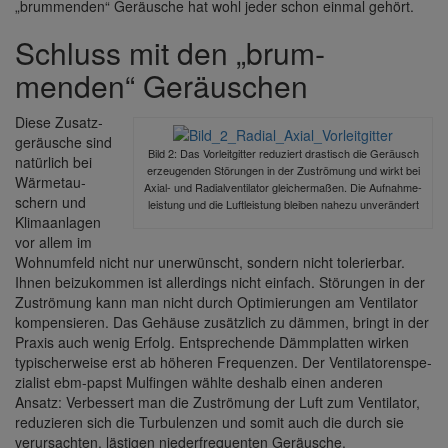
„brum­menden“ Geräu­sche hat wohl jeder schon einmal gehört.
Schluss mit den „brum­
menden“ Geräu­schen
Diese Zusatz­
ge­räu­sche sind
Bild 2: Das Vorleit­gitter redu­ziert dras­tisch die Geräusch
natür­lich bei
erzeu­genden Störungen in der Zuströ­mung und wirkt bei
Wärme­tau­
Axial- und Radi­al­ven­ti­lator glei­cher­maßen. Die Aufnah­me­
schern und
leis­tung und die Luft­leis­tung bleiben nahezu unver­än­dert
Klima­an­lagen
vor allem im
Wohn­um­feld nicht nur uner­wünscht, sondern nicht tole­rierbar.
Ihnen beizu­kommen ist aller­dings nicht einfach. Störungen in der
Zuströ­mung kann man nicht durch Opti­mie­rungen am Venti­lator
kompen­sieren. Das Gehäuse zusätz­lich zu dämmen, bringt in der
Praxis auch wenig Erfolg. Entspre­chende Dämm­platten wirken
typi­scher­weise erst ab höheren Frequenzen. Der Venti­la­to­ren­spe­
zia­list ebm-papst Mulfingen wählte deshalb einen anderen
Ansatz: Verbes­sert man die Zuströ­mung der Luft zum Venti­lator,
redu­zieren sich die Turbu­lenzen und somit auch die durch sie
verur­sachten, lästigen nieder­fre­quenten Geräu­sche.