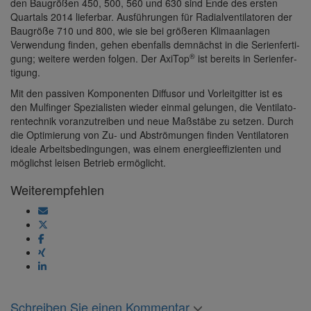
den Baugrößen 450, 500, 560 und 630 sind Ende des ersten
Quar­tals 2014 lieferbar. Ausfüh­rungen für Radi­al­ven­ti­la­toren der
Baugröße 710 und 800, wie sie bei größeren Klima­an­lagen
Verwen­dung finden, gehen eben­falls demnächst in die Seri­en­fer­ti­
®
gung; weitere werden folgen. Der AxiTop
ist bereits in Seri­en­fer­
ti­gung.
Mit den passiven Kompo­nenten Diffusor und Vorleit­gitter ist es
den Mulfinger Spezia­listen wieder einmal gelungen, die Venti­la­to­
ren­technik voran­zu­treiben und neue Maßstäbe zu setzen. Durch
die Opti­mie­rung von Zu- und Abströ­mungen finden Venti­la­toren
ideale Arbeits­be­din­gungen, was einem ener­gie­ef­fi­zi­enten und
möglichst leisen Betrieb ermög­licht.
Weiterempfehlen
Schreiben Sie einen Kommentar