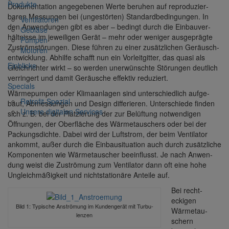
Produkte
Doku­men­ta­tion ange­ge­benen Werte beruhen auf repro­du­zier­
baren Messungen bei (unge­störten) Stan­dard­be­din­gungen. In
Venti­la­toren
den Anwen­dungen gibt es aber – bedingt durch die Einbau­ver­
Gebläse
hält­nisse im jewei­ligen Gerät – mehr oder weniger ausge­prägte
Pumpen
Zuströmstö­rungen. Diese führen zu einer zusätz­li­chen Geräusch­
Motoren
ent­wick­lung. Abhilfe schafft nun ein Vorleit­gitter, das quasi als
Einblicke
Gleich­richter wirkt – so werden uner­wünschte Störungen deut­lich
verrin­gert und damit Geräu­sche effektiv redu­ziert.
Specials
Wärme­pumpen oder Klima­an­lagen sind unter­schied­lich aufge­
Retrofit-Spezial
baut, Abmes­sungen und Design diffe­rieren. Unter­schiede finden
Unsere digi­talen Services
sich z. B. bei der Plat­zie­rung der zur Belüf­tung notwen­digen
Öffnungen, der Ober­fläche des Wärme­tau­schers oder bei der
Packungs­dichte. Dabei wird der Luft­strom, der beim Venti­lator
ankommt, außer durch die Einbau­si­tua­tion auch durch zusätz­liche
Kompo­nenten wie Wärme­tau­scher beein­flusst. Je nach Anwen­
dung weist die Zuströ­mung zum Venti­lator dann oft eine hohe
Ungleich­mä­ßig­keit und nicht­sta­tio­näre Anteile auf.
Bei recht­
eckigen
Bild 1: Typi­sche Anströ­mung im Kunden­gerät mit Turbu­
Wärme­tau­
lenzen
schern