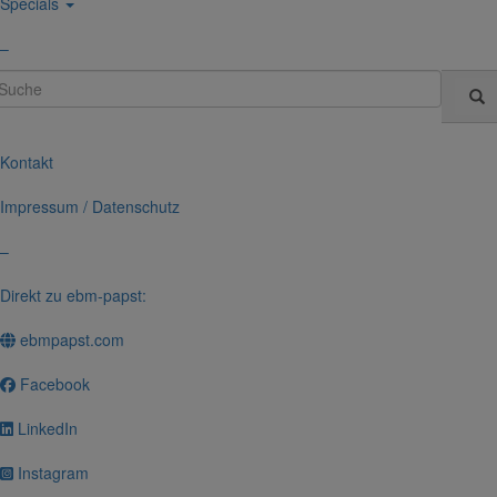
Specials
–
uche
Kontakt
Impressum / Daten­schutz
–
Direkt zu ebm-papst:
ebmpapst.com
Face­book
LinkedIn
Insta­gram