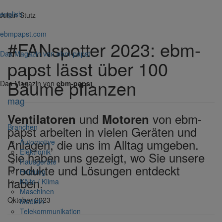
english
Julian Stutz
ebmpapst.com
#FANs­potter 2023: ebm-
Das Magazin von ebm-papst
papst lässt über 100
Bäume pflanzen
Das Magazin von
ebm-papst
mag
und
von ebm-
Venti­la­toren
Motoren
Bran­chen
papst arbeiten in vielen Geräten und
Anlagen, die uns im Alltag umgeben.
Auto­mo­tive
Elek­tronik
Sie haben uns gezeigt, wo Sie unsere
Haus­ge­räte
Produkte und Lösungen entdeckt
Heizung
haben.
Kälte / Klima
Maschinen
Oktober 2023
Medizin
Tele­kom­mu­ni­ka­tion