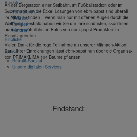
Produkte
An der Berg­sta­tion einer Seil­bahn, im Fußball­sta­dion oder im
Super­markt um die Ecke: Lösungen von ebm-papst sind überall
Venti­la­toren
im Alltag zu finden – wenn man nur mit offenen Augen durch die
Gebläse
Welt geht. Deshalb haben wir Sie um Ihre schönsten, skur­rilsten
Pumpen
oder unge­wöhn­lichsten Fotos von ebm-papst Produkten im
Motoren
Einsatz gebeten.
Einblicke
Vielen Dank für die rege Teil­nahme an unserer Mitmach-Aktion!
Dank Ihrer Einrei­chungen lässt ebm-papst nun über die Orga­ni­sa­
Specials
tion PRIMAKLIMA 104 Bäume pflanzen.
Retrofit-Spezial
Unsere digi­talen Services
Endstand: